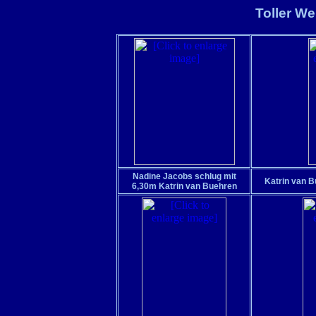
Toller W
Nadine Jacobs schlug mit
Katrin van B
6,30m Katrin van Buehren